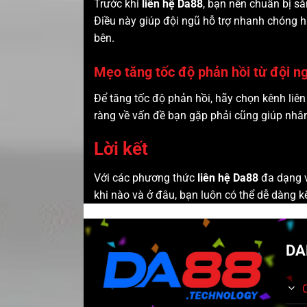
Trước khi
liên hệ Da88
, bạn nên chuẩn bị sẵn
Điều này giúp đội ngũ hỗ trợ nhanh chóng hi
bên.
Mẹo tăng tốc độ phản hồi từ đội n
Để tăng tốc độ phản hồi, hãy chọn kênh liên 
ràng về vấn đề bạn gặp phải cũng giúp nhân
Lời kết
Với các phương thức
liên hệ Da88
đa dạng v
khi nào và ở đâu, bạn luôn có thể dễ dàng k
DA