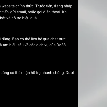
n website chính thức. Trước tiên, đăng nhập
tiếp, gửi email, hoặc gọi điện thoại. Khi
bắt và hỗ trợ hiệu quả.
 dùng. Bạn có thể liên hệ qua chat trực
và am hiểu sâu về các dịch vụ của Da88,
 dùng có thể nhận hỗ trợ nhanh chóng. Dưới