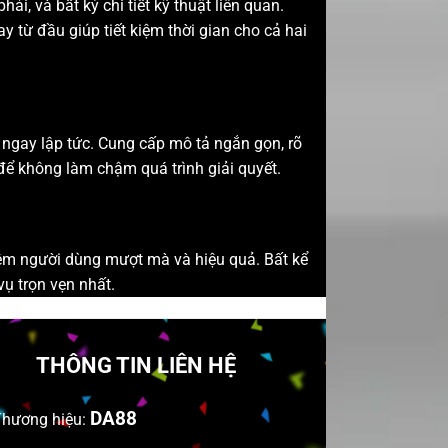
ải, và bất kỳ chi tiết kỹ thuật liên quan.
y từ đầu giúp tiết kiệm thời gian cho cả hai
ời ngay lập tức. Cung cấp mô tả ngắn gọn, rõ
để không làm chậm quá trình giải quyết.
iệm người dùng mượt mà và hiệu quả. Bất kể
vụ trọn vẹn nhất.
THÔNG TIN LIÊN HỆ
DA88
hương hiệu: