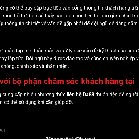
dùng có thể truy cập trực tiếp vào cổng thông tin khách hàng trê
rang hỗ trợ, bạn sẽ thấy các lựa chọn liên hệ bao gồm chat trực 
 thông tin chi tiết về vấn đề gặp phải để đội ngũ dễ dàng nắm 
ời giải đáp mọi thắc mắc và xử lý các vấn đề kỹ thuật của người
ngay lập tức. Đội ngũ này được đào tạo vô cùng chuyên nghiệp 
chóng, chính xác và thân thiện.
 với bộ phận chăm sóc khách hàng tại
g cung cấp nhiều phương thức
liên hệ Da88
thuận tiện để người
n có thể sử dụng khi cần giúp đỡ.