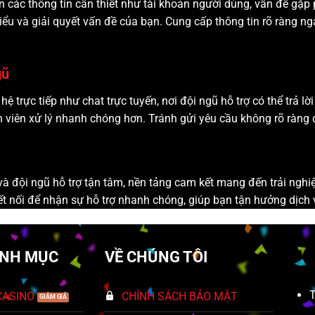
 các thông tin cần thiết như tài khoản người dùng, vấn đề gặp ph
ểu và giải quyết vấn đề của bạn. Cung cấp thông tin rõ ràng nga
gũ
hệ trực tiếp như chat trực tuyến, nơi đội ngũ hỗ trợ có thể trả l
 viên xử lý nhanh chóng hơn. Tránh gửi yêu cầu không rõ ràng 
à đội ngũ hỗ trợ tận tâm, nền tảng cam kết mang đến trải ngh
ết nối để nhận sự hỗ trợ nhanh chóng, giúp bạn tận hưởng dịch 
NH MỤC
VỀ CHÚNG TÔI
T
CASINO
CHÍNH SÁCH BẢO MẬT