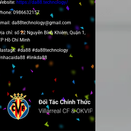
ebsite:
https://da88.technology/
Phone: 0986632157
mail:
da88technology@gmail.com
ịa chỉ: số 22 Nguyễn Bỉnh Khiêm, Quận 1,
P Hồ Chí Minh
astags: #da88 #da88technology
nhacaida88 #linkda88