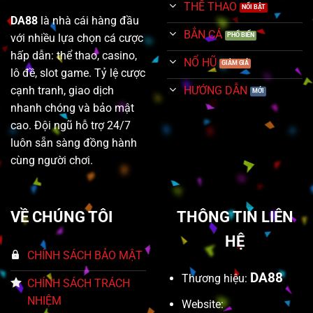
THÊ THAO
DA88
là nhà cái hàng đầu
BẮN CÁ
với nhiều lựa chọn cá cược
hấp dẫn: thể thao, casino,
NỔ HŨ
lô đề, slot game. Tỷ lệ cược
cạnh tranh, giao dịch
HƯỚNG DẪN
nhanh chóng và bảo mật
cao. Đội ngũ hỗ trợ 24/7
luôn sẵn sàng đồng hành
cùng người chơi.
VỀ CHÚNG TÔI
THÔNG TIN LIÊN
HỆ
CHÍNH SÁCH BẢO MẬT
DA88
Thương hiệu:
CHÍNH SÁCH TRÁCH
NHIỆM
Website: