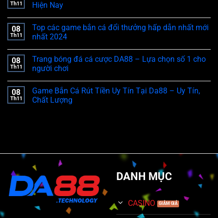
Th11
Hiện Nay
Top các game bắn cá đổi thưởng hấp dẫn nhất mới
08
Th11
nhất 2024
Trang bóng đá cá cược DA88 – Lựa chọn số 1 cho
08
Th11
người chơi
Game Bắn Cá Rút Tiền Uy Tín Tại Da88 – Uy Tín,
08
Th11
Chất Lượng
DANH MỤC
CASINO