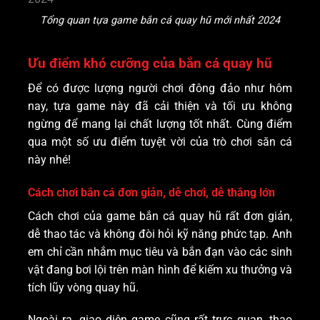
Tổng quan tựa game bắn cá quay hũ mới nhất 2024
Ưu điểm khó cưỡng của bắn cá quay hũ
Để có được lượng người chơi đông đảo như hôm
nay, tựa game này đã cải thiện và tối ưu không
ngừng để mang lại chất lượng tốt nhất. Cùng điểm
qua một số ưu điểm tuyệt vời của trò chơi săn cá
này nhé!
Cách chơi bắn cá đơn giản, dễ chơi, dễ thắng lớn
Cách chơi của game bắn cá quay hũ rất đơn giản,
dễ thao tác và không đòi hỏi kỹ năng phức tạp. Anh
em chỉ cần nhắm mục tiêu và bắn đạn vào các sinh
vật đang bơi lội trên màn hình để kiếm xu thưởng và
tích lũy vòng quay hũ.
Ngoài ra, giao diện game cũng rất trực quan, thao