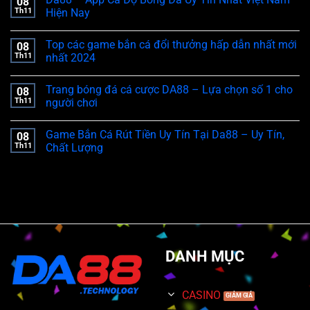
08
Th11
Hiện Nay
Top các game bắn cá đổi thưởng hấp dẫn nhất mới
08
Th11
nhất 2024
Trang bóng đá cá cược DA88 – Lựa chọn số 1 cho
08
Th11
người chơi
Game Bắn Cá Rút Tiền Uy Tín Tại Da88 – Uy Tín,
08
Th11
Chất Lượng
DANH MỤC
CASINO