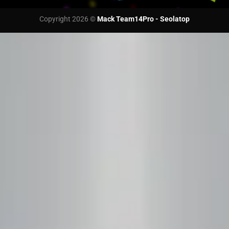
Copyright 2026 ©
Mack Team14Pro - Seolatop