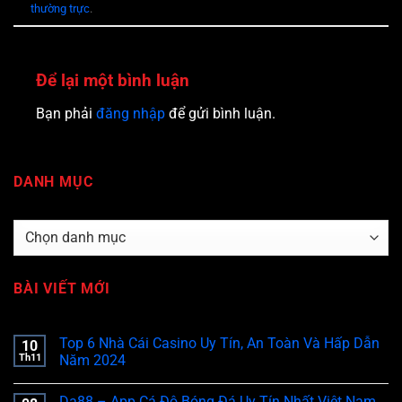
thường trực
.
Để lại một bình luận
Bạn phải
đăng nhập
để gửi bình luận.
DANH MỤC
danh
mục
BÀI VIẾT MỚI
Top 6 Nhà Cái Casino Uy Tín, An Toàn Và Hấp Dẫn
10
Th11
Năm 2024
Da88 – App Cá Độ Bóng Đá Uy Tín Nhất Việt Nam