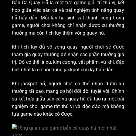
Bắn Cá Quay Hũ là một tựa game giải trí thú vị, kết
hợp giữa việc săn cá và trải nghiệm tính năng quay
hũ hấp dẫn. Mỗi lần hạ sinh vật thành công trong
game, người chơi không chỉ nhận được xu thưởng
thưởng mà còn tích lũy thêm vòng quay hũ.
Khi tích lũy đủ số vòng quay, người chơi sẽ được
tham gia quay thưởng để nhận các phần thưởng giá
trị. Đó có thể là xu, kim cương, vật phẩm, vũ khí, đặc
biệt nhất là cơ hội trúng jackpot cực kỳ hấp dẫn.
Khi jackpot nổ, người chơi có thể nhận được xu
thưởng rất cao, mang cơ hội đổi đời tuyệt vời. Chính
sự kết hợp giữa săn cá và quay hũ đã tạo ra một trải
nghiệm chơi game rất thú vị và độc đáo mà không
tựa game nào khác có được.